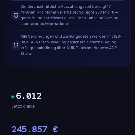
Die durchschnittliche Auszahlungszeit beträgt 17
Minuten. Pro Monat verarbeitet Spinight 239 Mio. € —
geprüft und zertifiziert durch iTech Labs und Gaming
Laboratories International.
Alle Verbindungen und Zahlungsdaten werden mit 128-
Bit-SSL-Verschlüsselung gesichert. Streitbeilegung
erfolgt unabhängig über QUINEL als anerkannte ADR-
Stelle.
6.012
Jetzt online
245.857
€