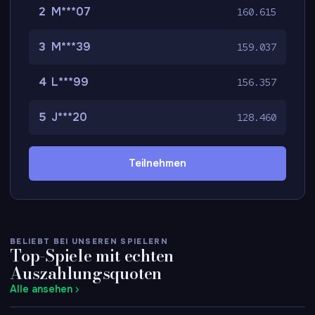
2
M***07
160.615
3
M***39
159.037
4
L***99
156.357
5
J***20
128.460
Teilnehmen
BELIEBT BEI UNSEREN SPIELERN
Top-Spiele mit echten
Auszahlungsquoten
EGT
Alle ansehen
Shining Crown