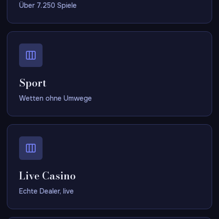
Über 7.250 Spiele
Sport
Wetten ohne Umwege
Live Casino
Echte Dealer, live