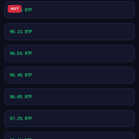
PRAGMATIC PLAY
HOT
97.1% RTP
John Hunter And The Book Of Tut
MICROGAMING
96.1% RTP
Maya
RED TIGER
96.5% RTP
Atlantis
PLAY'N GO
96.4% RTP
Fire Joker
BARCREST
96.0% RTP
Monopoly Big Event
HABANERO
97.2% RTP
Koi Gate
MERKUR