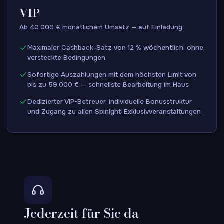
VIP
Ab 40.000 € monatlichem Umsatz — auf Einladung
Maximaler Cashback-Satz von 12 % wöchentlich, ohne
versteckte Bedingungen
Sofortige Auszahlungen mit dem höchsten Limit von
bis zu 59.000 € — schnellste Bearbeitung im Haus
Dedizierter VIP-Betreuer, individuelle Bonusstruktur
und Zugang zu allen Spinight-Exklusivveranstaltungen
Jederzeit für Sie da