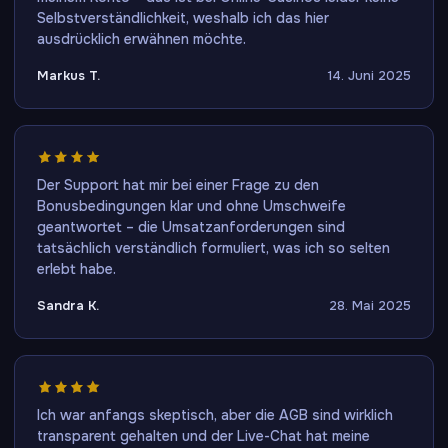
Selbstverständlichkeit, weshalb ich das hier
ausdrücklich erwähnen möchte.
Markus T.
14. Juni 2025
Der Support hat mir bei einer Frage zu den
Bonusbedingungen klar und ohne Umschweife
geantwortet – die Umsatzanforderungen sind
tatsächlich verständlich formuliert, was ich so selten
erlebt habe.
Sandra K.
28. Mai 2025
Ich war anfangs skeptisch, aber die AGB sind wirklich
transparent gehalten und der Live-Chat hat meine