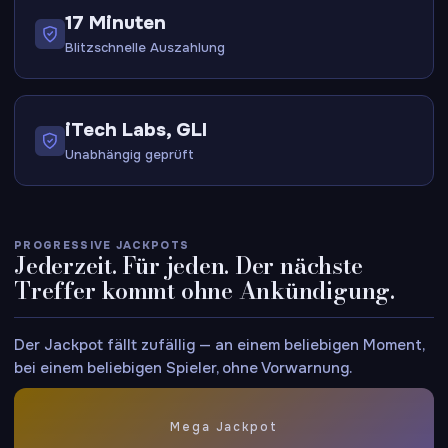
17 Minuten
Blitzschnelle Auszahlung
iTech Labs, GLI
Unabhängig geprüft
PROGRESSIVE JACKPOTS
Jederzeit. Für jeden. Der nächste
Treffer kommt ohne Ankündigung.
Der Jackpot fällt zufällig — an einem beliebigen Moment,
bei einem beliebigen Spieler, ohne Vorwarnung.
Mega Jackpot